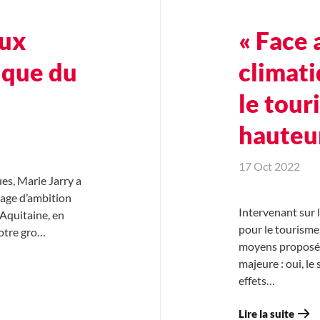
eux
« Face
tique du
climati
le tour
hauteur
17 Oct 2022
ues, Marie Jarry a
tage d’ambition
Intervenant sur 
Aquitaine, en
pour le tourisme,
Notre gro…
moyens proposés.
majeure : oui, le
effets…
Lire la suite