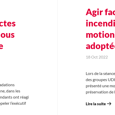
Agir fa
actes
incendi
nous
motion 
e
adopté
18 Oct 2022
Lors de la séance
des groupes UDI 
radations
présenté une moti
ne, dans les
préservation de 
ndants ont réagi
peler l’exécutif
Lire la suite