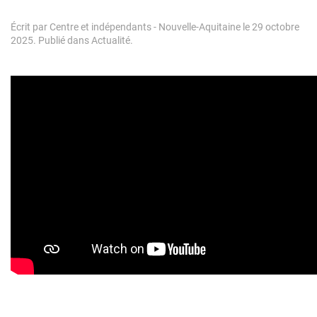
Écrit par
Centre et indépendants - Nouvelle-Aquitaine
le
29 octobre
2025
. Publié dans
Actualité
.