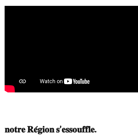
𝐧𝐨𝐭𝐫𝐞 𝐑𝐞́𝐠𝐢𝐨𝐧 𝐬’𝐞𝐬𝐬𝐨𝐮𝐟𝐟𝐥𝐞.