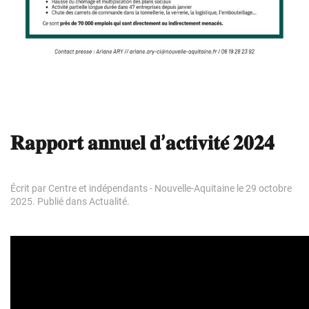
𝐑𝐚𝐩𝐩𝐨𝐫𝐭 𝐚𝐧𝐧𝐮𝐞𝐥 𝐝’𝐚𝐜𝐭𝐢𝐯𝐢𝐭𝐞́ 𝟐𝟎𝟐𝟒
Écrit par
Centre et indépendants - Nouvelle-Aquitaine
le
29 octobre
2025
. Publié dans
Actualité
.