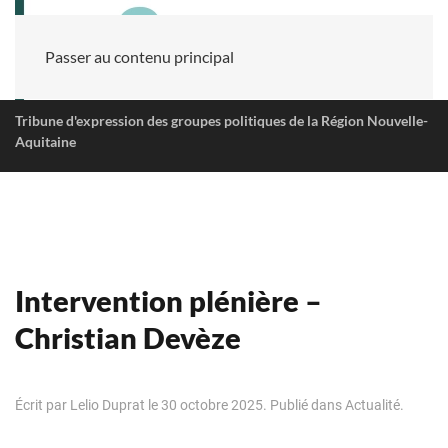
Passer au contenu principal
Tribune d'expression des groupes politiques de la Région Nouvelle-
Aquitaine
Intervention plénière –
Christian Devèze
Écrit par
Lelio Duprat
le
30 octobre 2025
. Publié dans
Actualité
.