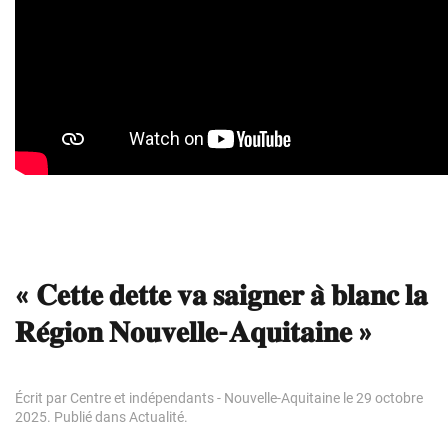
« 𝐂𝐞𝐭𝐭𝐞 𝐝𝐞𝐭𝐭𝐞 𝐯𝐚 𝐬𝐚𝐢𝐠𝐧𝐞𝐫 𝐚̀ 𝐛𝐥𝐚𝐧𝐜 𝐥𝐚
𝐑𝐞́𝐠𝐢𝐨𝐧 𝐍𝐨𝐮𝐯𝐞𝐥𝐥𝐞-𝐀𝐪𝐮𝐢𝐭𝐚𝐢𝐧𝐞 »
Écrit par
Centre et indépendants - Nouvelle-Aquitaine
le
29 octobre
2025
. Publié dans
Actualité
.