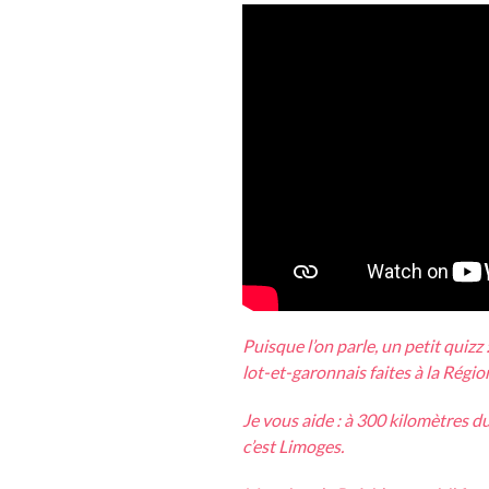
Puisque l’on parle, un petit quizz 
lot-et-garonnais faites à la Régio
Je vous aide : à 300 kilomètres 
c’est Limoges.