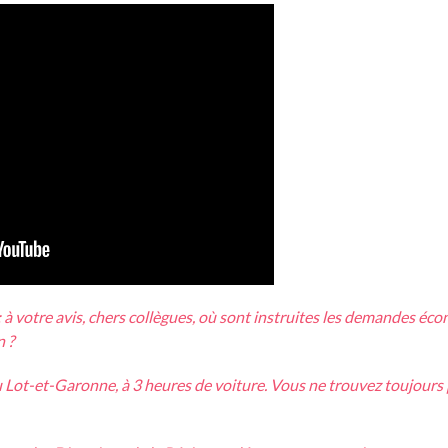
: à votre avis, chers collègues, où sont instruites les demandes éc
n ?
du Lot-et-Garonne, à 3 heures de voiture. Vous ne trouvez toujours