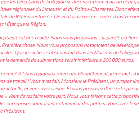
ut que les Directions de la Région se déconcentrent, mais on peut 
tales régionales du Limousin et du Poitou-Charentes. Donc effe
le de Région renforcée. On veut y mettre un service d’instruction u
c l’État que la Région.
pties, c’est une réalité. Nous vous proposons – la parole est libre 
. Première chose. Nous vous proposons notamment de développer 
ales. Que je sache, ce n’est pas fait dans les Maisons de la Régio
ont la demande de subventions serait inférieure à 200 000 euros.
ommé 47 élus régionaux référents. Honnêtement, je me mets à leu
 de travail ! Vous avez fait, Monsieur le Président, un propos limin
ique actuelle, et vous avez raison. Et vous proposez d’en sortir par un
che ». Vous devez faire votre part. Nous vous faisons cette propositi
 des entreprises aquitaines, notamment des petites. Vous avez le sent
e Président.