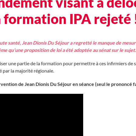
dement visant à déloc
a formation IPA rejeté 
route santé, Jean Dionis Du Séjour a regretté le manque de mesur
e qu’une proposition de loi a été adoptée au sénat sur le sujet.
er une partie de la formation pour permettre à ces infirmiers de s
par la majorité régionale.
rvention de Jean Dionis Du Séjour en séance (seul le prononcé fai