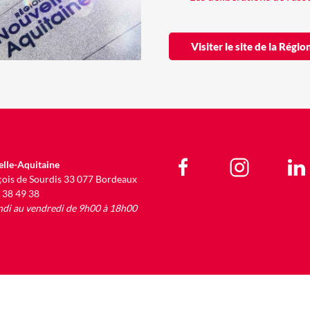
Visiter le site de la Rég
lle-Aquitaine
çois de Sourdis 33 077 Bordeaux
9 38 49 38
ndi au vendredi de 9h00 à 18h00