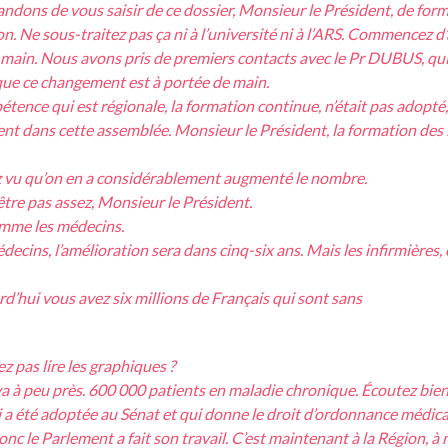
dons de vous saisir de ce dossier, Monsieur le Président, de forma
n. Ne sous-traitez pas ça ni à l’université ni à l’ARS. Commencez d’ai
 main. Nous avons pris de premiers contacts avec le Pr DUBUS, qui 
que ce changement est à portée de main.
ence qui est régionale, la formation continue, n’était pas adopté,
t dans cette assemblée. Monsieur le Président, la formation des inf
 vu qu’on en a considérablement augmenté le nombre.
e pas assez, Monsieur le Président.
omme les médecins.
ns, l’amélioration sera dans cinq-six ans. Mais les infirmières, c’
hui vous avez six millions de Français qui sont sans
 pas lire les graphiques ?
à peu près. 600 000 patients en maladie chronique. Écoutez bien. 
 a été adoptée au Sénat et qui donne le droit d’ordonnance médic
nc le Parlement a fait son travail. C’est maintenant à la Région, à 