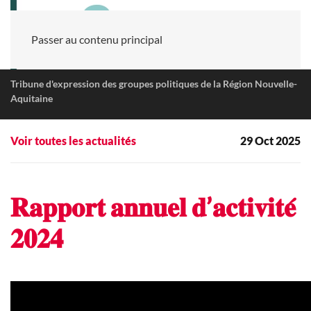
Passer au contenu principal
Tribune d'expression des groupes politiques de la Région Nouvelle-
Aquitaine
Voir toutes les actualités
29 Oct 2025
𝐑𝐚𝐩𝐩𝐨𝐫𝐭 𝐚𝐧𝐧𝐮𝐞𝐥 𝐝’𝐚𝐜𝐭𝐢𝐯𝐢𝐭𝐞́
𝟐𝟎𝟐𝟒